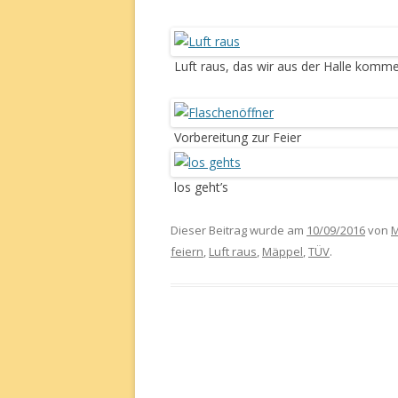
Luft raus, das wir aus der Halle komm
Vorbereitung zur Feier
los geht’s
Dieser Beitrag wurde am
10/09/2016
von
M
feiern
,
Luft raus
,
Mäppel
,
TÜV
.