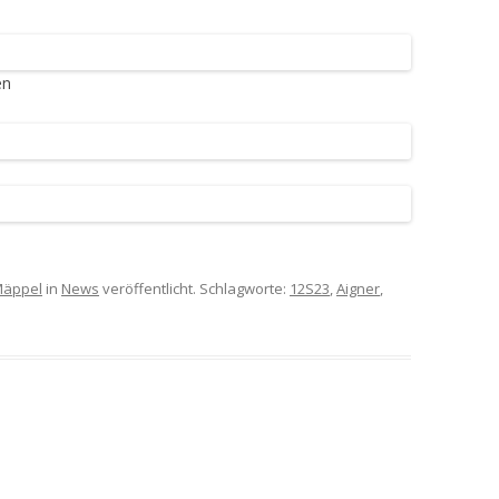
2018 BALTIKUM UND POLEN
en
äppel
in
News
veröffentlicht. Schlagworte:
12S23
,
Aigner
,