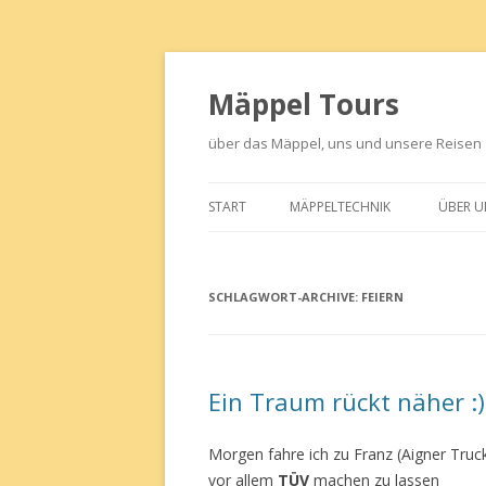
Mäppel Tours
über das Mäppel, uns und unsere Reisen
START
MÄPPELTECHNIK
ÜBER U
12S23 STEYR
SCHLAGWORT-ARCHIVE:
ELEKTRIK
FEIERN
HEIZUNG
WASSER
Ein Traum rückt näher :)
Morgen fahre ich zu Franz (Aigner Truck
vor allem
TÜV
machen zu lassen