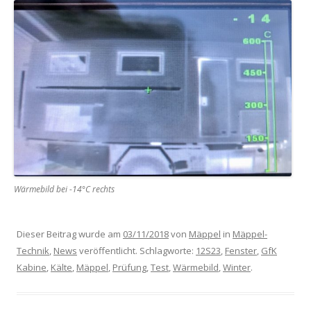
Wärmebild bei -14°C rechts
Dieser Beitrag wurde am
03/11/2018
von
Mäppel
in
Mäppel-
Technik
,
News
veröffentlicht. Schlagworte:
12S23
,
Fenster
,
GfK
Kabine
,
Kälte
,
Mäppel
,
Prüfung
,
Test
,
Wärmebild
,
Winter
.