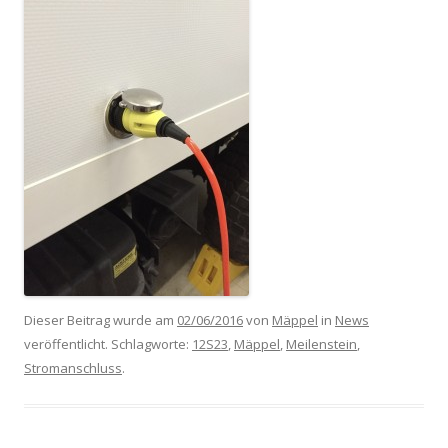
Dieser Beitrag wurde am
02/06/2016
von
Mäppel
in
News
veröffentlicht. Schlagworte:
12S23
,
Mäppel
,
Meilenstein
,
Stromanschluss
.