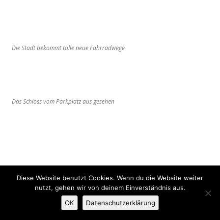
Die Stadt bekommt tolle neue Fahrradwege
Das Schloss vom Parkplatz aus gesehen
Im Schloss wurden wohl auch schon viele Filme gedreht
Diese Website benutzt Cookies. Wenn du die Website weiter
nutzt, gehen wir von deinem Einverständnis aus.
Nach dem Schlossbesuch heute Morgen ging es dann weiter
OK
Datenschutzerklärung
zur Râpa Rosie, der Rosa Schlucht, wo wir ziemlich klettern
mussten. Aber es ist ein tolles Stück Natur