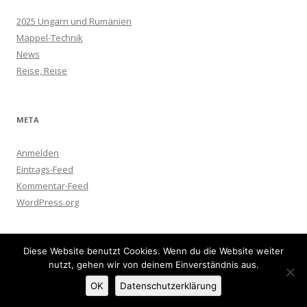
2025 Ungarn und Rumänien
Mäppel-Technik
News
Reise, Reise
META
Anmelden
Eintrags-Feed
Kommentar-Feed
WordPress.org
Diese Website benutzt Cookies. Wenn du die Website weiter
nutzt, gehen wir von deinem Einverständnis aus.
Impressum und Datenschutz
Stolz präsentiert von WordPress
OK
Datenschutzerklärung