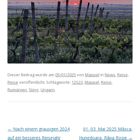
Dieser Beitrag wurde am
05/01/2025
von
Mäppel
in
News
,
Reise,
Reise
veröffentlicht. Schlagworte:
12S23
,
Mäppel
,
Reise
,
Rumänien
,
Steyr
,
Ungarn
.
Beitrags-
←
Nach einem grausigen 2024
01.-03. Mai 2025 Mâsca,
Navigation
auf ein besseres Reisejahr
Hunedoara, Râpa Rosie
→