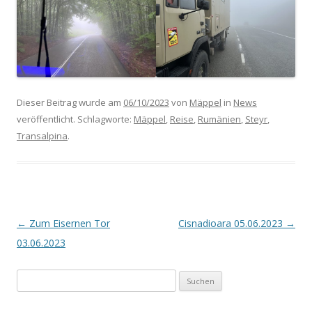
Dieser Beitrag wurde am
06/10/2023
von
Mäppel
in
News
veröffentlicht. Schlagworte:
Mäppel
,
Reise
,
Rumänien
,
Steyr
,
Transalpina
.
Beitrags-
←
Zum Eisernen Tor
Cisnadioara 05.06.2023
→
Navigation
03.06.2023
Suchen
nach: