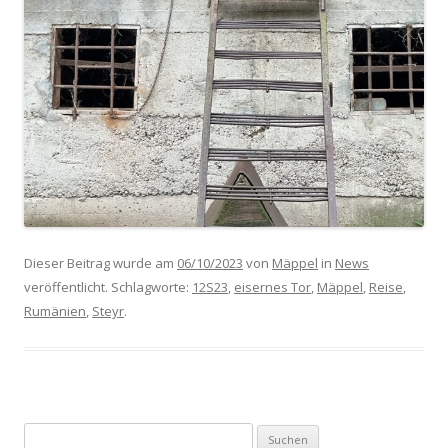
Dieser Beitrag wurde am
06/10/2023
von
Mäppel
in
News
veröffentlicht. Schlagworte:
12S23
,
eisernes Tor
,
Mäppel
,
Reise
,
Rumänien
,
Steyr
.
Suchen